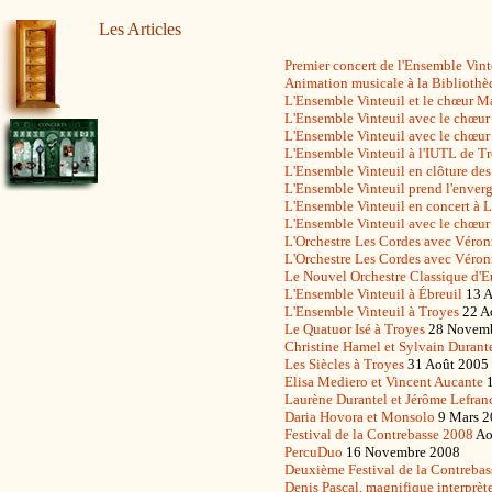
Les Articles
Premier concert de l'Ensemble Vint
Animation musicale à la Biblioth
L'Ensemble Vinteuil et le chœur 
L'Ensemble Vinteuil avec le chœu
L'Ensemble Vinteuil avec le chœu
L'Ensemble Vinteuil à l'IUTL de T
L'Ensemble Vinteuil en clôture des
L'Ensemble Vinteuil prend l'envergu
L'Ensemble Vinteuil en concert à 
L'Ensemble Vinteuil avec le chœu
L'Orchestre Les Cordes avec Véro
L'Orchestre Les Cordes avec Véron
Le Nouvel Orchestre Classique d'E
L'Ensemble Vinteuil à Ébreuil
13 A
L'Ensemble Vinteuil à Troyes
22 A
Le Quatuor Isé à Troyes
28 Novem
Christine Hamel et Sylvain Durant
Les Siècles à Troyes
31 Août 2005
Elisa Mediero et Vincent Aucante
1
Laurène Durantel et Jérôme Lefran
Daria Hovora et Monsolo
9 Mars 2
Festival de la Contrebasse 2008
Ao
PercuDuo
16 Novembre 2008
Deuxième Festival de la Contrebas
Denis Pascal, magnifique interprè