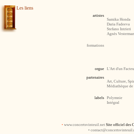
Les liens
artistes
Samika Honda
Daria Fadeeva
Stefano Intrieri
Agnès Vesterma
formations
orgue
L'Art d'un Facte
partenaires
Art, Culture, Spir
Médiathèque de 
labels
Polymnie
Intégral
•
www.concertsvinteuil.net
Site officiel des
• contact@concertsvinteuil.