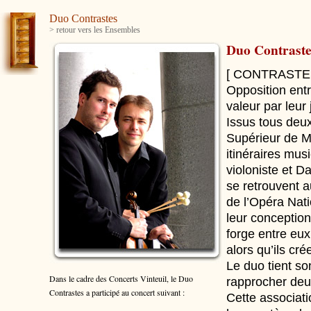
Duo Contrastes
> retour vers les Ensembles
Duo Contraste
[ CONTRASTES n.
Opposition ent
valeur par leur 
Issus tous deu
Supérieur de M
itinéraires musi
violoniste et D
se retrouvent a
de l’Opéra Nati
leur conception
forge entre eux
alors qu’ils cr
Le duo tient so
Dans le cadre des Concerts Vinteuil, le Duo
rapprocher deux
Contrastes
a participé au concert suivant :
Cette associati