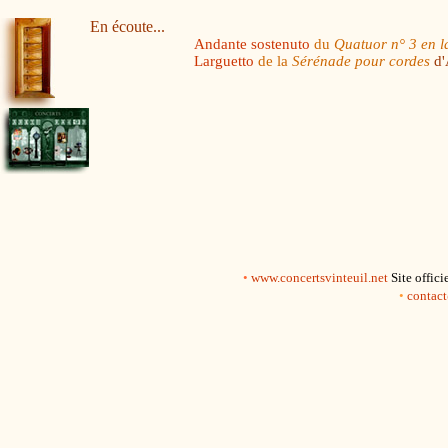
En écoute...
Andante sostenuto
du
Quatuor n° 3 en l
Larguetto
de la
Sérénade pour cordes
d
•
www.concertsvinteuil.net
Site offic
•
contact