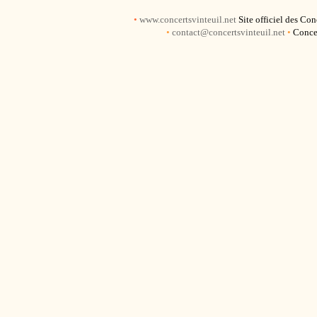
•
www.concertsvinteuil.net
Site officiel des Con
•
contact@concertsvinteuil.net
•
Concer