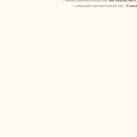
•
www.concertsvinteuil.net
Site officiel des
•
contact@concertsvinteuil.net
•
Concer