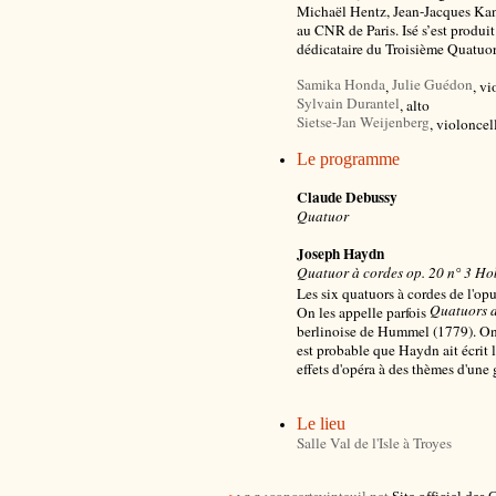
Michaël Hentz, Jean-Jacques Kant
au CNR de Paris. Isé s’est produit 
dédicataire du Troisième Quatuor
Samika Honda
Julie Guédon
,
, vi
Sylvain Durantel
, alto
Sietse-Jan Weijenberg
, violoncel
Le programme
Claude Debussy
Quatuor
Joseph Haydn
Quatuor à cordes op. 20 n° 3 Hob
Les six quatuors à cordes de l'o
Quatuors d
On les appelle parfois
berlinoise de Hummel (1779). On i
est probable que Haydn ait écrit 
effets d'opéra à des thèmes d'une
Le lieu
Salle Val de l'Isle à Troyes