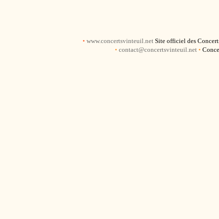
•
www.concertsvinteuil.net
Site officiel des Concer
•
contact@concertsvinteuil.net
•
Concer