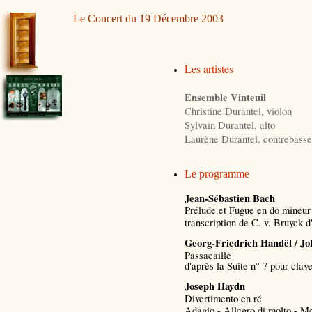
Le Concert du 19 Décembre 2003
Les artistes
Ensemble Vinteuil
Christine Durantel, violon
Sylvain Durantel, alto
Laurène Durantel, contrebasse
Le programme
Jean-Sébastien Bach
Prélude et Fugue en do mineur
transcription de C. v. Bruyck d
Georg-Friedrich Handël / Jo
Passacaille
d'après la Suite n° 7 pour clav
Joseph Haydn
Divertimento en ré
Adagio - Allegro di molto - Me