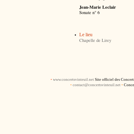
Jean-Marie Leclair
Sonate n° 6
Le lieu
Chapelle de Lirey
•
www.concertsvinteuil.net
Site officiel des Concer
•
contact@concertsvinteuil.net
•
Concer