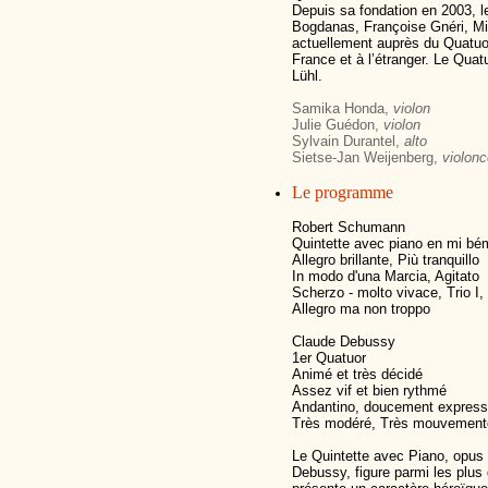
Depuis sa fondation en 2003, l
Bogdanas, Françoise Gnéri, Mi
actuellement auprès du Quatuor
France et à l’étranger. Le Quat
Lühl.
Samika Honda,
violon
Julie Guédon,
violon
Sylvain Durantel,
alto
Sietse-Jan Weijenberg,
violonc
Le programme
Robert Schumann
Quintette avec piano en mi bé
Allegro brillante, Più tranquillo
In modo d'una Marcia, Agitato
Scherzo - molto vivace, Trio I, 
Allegro ma non troppo
Claude Debussy
1er Quatuor
Animé et très décidé
Assez vif et bien rythmé
Andantino, doucement express
Très modéré, Très mouvementé
Le Quintette avec Piano, opus
Debussy, figure parmi les plus