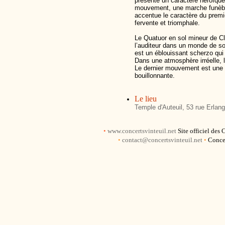
présente un caractère héroïque
mouvement, une marche funèbre
accentue le caractère du premi
fervente et triomphale.
Le Quatuor en sol mineur de 
l’auditeur dans un monde de s
est un éblouissant scherzo qui 
Dans une atmosphère irréelle, 
Le dernier mouvement est une
bouillonnante.
Le lieu
Temple d'Auteuil, 53 rue Erlan
•
www.concertsvinteuil.net
Site officiel des
•
contact@concertsvinteuil.net
•
Concer