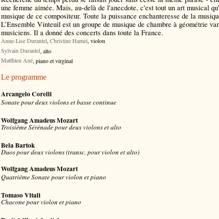
une femme aimée. Mais, au-delà de l'anecdote, c'est tout un art musical qu'i
musique de ce compositeur. Toute la puissance enchanteresse de la musique
L’Ensemble Vinteuil est un groupe de musique de chambre à géométrie varia
musiciens. Il a donné des concerts dans toute la France.
Anne-Lise Durantel
,
Christine Hamel
, violon
Sylvain Durantel
, alto
Matthieu Ané
, piano et virginal
Le programme
Arcangelo Corelli
Sonate pour deux violons et basse continue
Wolfgang Amadeus Mozart
Troisième Sérénade pour deux violons et alto
Bela Bartok
Duos pour deux violons (transc. pour violon et alto)
Wolfgang Amadeus Mozart
Quatrième Sonate pour violon et piano
Tomaso Vitali
Chacone pour violon et piano
Dmitri Chostakovitch