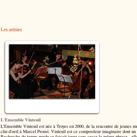
Les artistes
L'Ensemble Vinteuil
L’Ensemble Vinteuil est née à Troyes en 2000, de la rencontre de jeunes mus
clin d'oeil à Marcel Proust. Vinteuil est ce compositeur imaginaire dont u
Recherche du temps perdu se faisait jouer sans cesse la même phrase - elle 