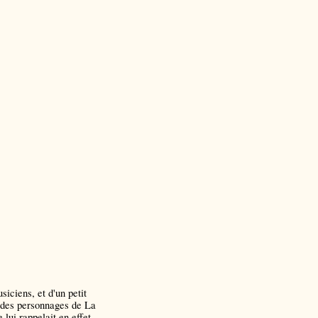
iciens, et d'un petit
n des personnages de La
lui rappelait en effet