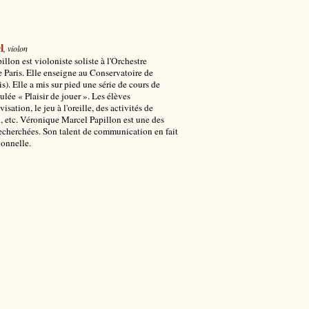
l
, violon
lon est violoniste soliste à l'Orchestre
e Paris. Elle enseigne au Conservatoire de
). Elle a mis sur pied une série de cours de
ulée « Plaisir de jouer ». Les élèves
sation, le jeu à l'oreille, des activités de
n, etc. Véronique Marcel Papillon est une des
echerchées. Son talent de communication en fait
ionnelle.