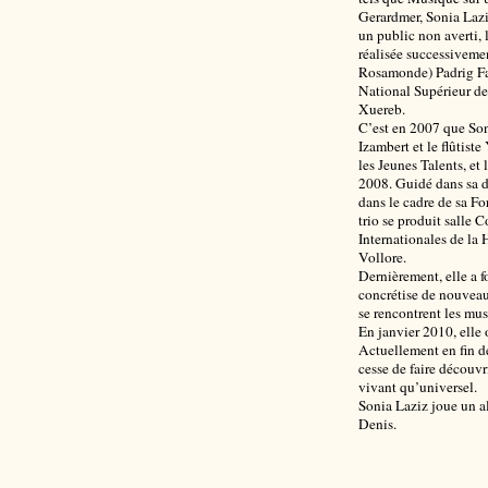
Gerardmer, Sonia Laziz
un public non averti, l
réalisée successiveme
Rosamonde) Padrig Fa
National Supérieur de
Xuereb.
C’est en 2007 que Son
Izambert et le flûtist
les Jeunes Talents, e
2008. Guidé dans sa 
dans le cadre de sa F
trio se produit salle C
Internationales de la 
Vollore.
Dernièrement, elle a f
concrétise de nouveaux
se rencontrent les mus
En janvier 2010, elle 
Actuellement en fin d
cesse de faire découvr
vivant qu’universel.
Sonia Laziz joue un a
Denis.