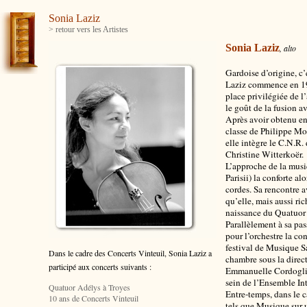
Sonia Laziz
> retour vers les Artistes
Sonia Laziz
, alto
Gardoise d’origine, c
Laziz commence en 19
place privilégiée de l
le goût de la fusion a
Après avoir obtenu e
classe de Philippe Mo
elle intègre le C.N.R.
Christine Witterkoër.
L’approche de la mus
Parisii) la conforte al
cordes. Sa rencontre 
qu’elle, mais aussi ri
naissance du Quatuo
Parallèlement à sa pa
pour l’orchestre la co
festival de Musique S
Dans le cadre des Concerts Vinteuil, Sonia Laziz
a
chambre sous la direc
participé aux concerts suivants :
Emmanuelle Cordoglia
sein de l’Ensemble In
Quatuor Adélys à Troyes
Entre-temps, dans le c
10 ans de Concerts Vinteuil
tels que Musique sur 