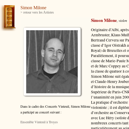
Simon Milone
> retour vers les Artistes
Simon Milone
, violon
Originaire d’Albi, aprè
Armbruster, Klaus Mulh
Bertrand Cervera sur Pa
classe d’Igor Oïstrakh
Royal) de Bruxelles et 
Parallèlement, il pours
classe de Marie-Paule 
et de Marc Coppey au C
la classe de quatuor à co
Simon Milone suit égale
et Claude-Henry Joubert 
d’histoire de la musiqu
Supérieur de Paris-CNR 
l’unanimité en juin 200
La pratique d’orchestre 
Dans le cadre des Concerts Vinteuil, Simon Milone
violoniste ; il est dipl
a participé au concert suivant :
d’orchestre au Conservat
avec Luc Héry (soliste 
Ensemble Vinteuil à Troyes
nombreux concerts tant
particulièrement au sein