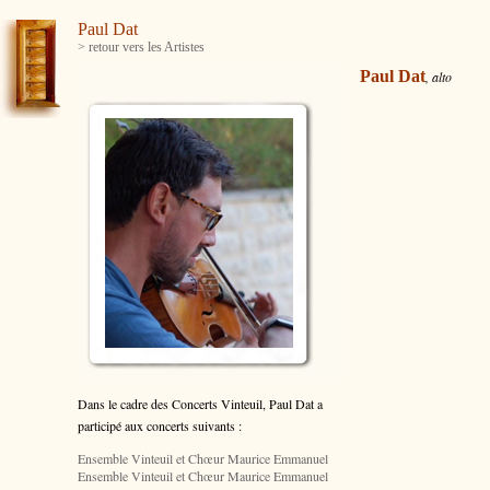
Paul Dat
> retour vers les Artistes
Paul Dat
, alto
Dans le cadre des Concerts Vinteuil, Paul Dat
a
participé aux concerts suivants :
Ensemble Vinteuil et Chœur Maurice Emmanuel
Ensemble Vinteuil et Chœur Maurice Emmanuel