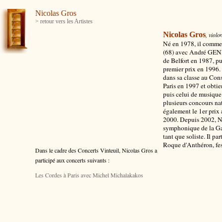
Nicolas Gros
> retour vers les Artistes
Nicolas Gros
, violo
Né en 1978, il commen
(68) avec André GEND
de Belfort en 1987, pu
premier prix en 1996.
dans sa classe au Con
Paris en 1997 et obtie
puis celui de musique
plusieurs concours na
également le 1er prix
2000. Depuis 2002, N
symphonique de la Gar
tant que soliste. Il p
Roque d'Anthéron, fest
Dans le cadre des Concerts Vinteuil, Nicolas Gros
a
participé aux concerts suivants :
Les Cordes à Paris avec Michel Michalakakos