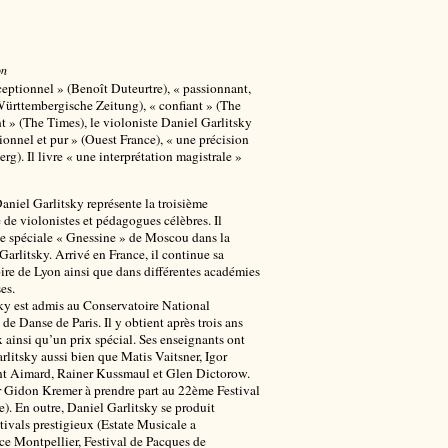
on
eptionnel » (Benoît Duteurtre), « passionnant,
Württembergische Zeitung), « confiant » (The
t » (The Times), le violoniste Daniel Garlitsky
onnel et pur » (Ouest France), « une précision
rg). Il livre « une interprétation magistrale »
niel Garlitsky représente la troisième
 de violonistes et pédagogues célèbres. Il
le spéciale « Gnessine » de Moscou dans la
Garlitsky. Arrivé en France, il continue sa
ire de Lyon ainsi que dans différentes académies
es.
ky est admis au Conservatoire National
de Danse de Paris. Il y obtient après trois ans
x ainsi qu’un prix spécial. Ses enseignants ont
rlitsky aussi bien que Matis Vaitsner, Igor
nt Aimard, Rainer Kussmaul et Glen Dictorow.
ar Gidon Kremer à prendre part au 22ème Festival
). En outre, Daniel Garlitsky se produit
stivals prestigieux (Estate Musicale a
ce Montpellier, Festival de Pacques de