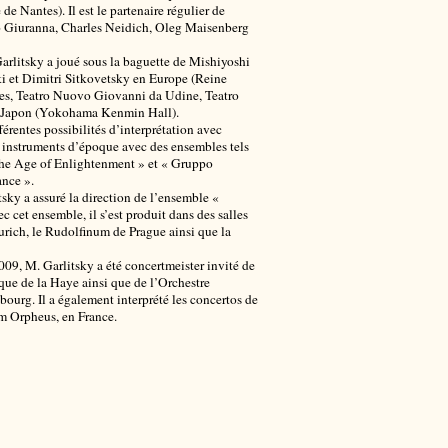
de Nantes). Il est le partenaire régulier de
Giuranna, Charles Neidich, Oleg Maisenberg
Garlitsky a joué sous la baguette de Mishiyoshi
i et Dimitri Sitkovetsky en Europe (Reine
es, Teatro Nuovo Giovanni da Udine, Teatro
u Japon (Yokohama Kenmin Hall).
férentes possibilités d’interprétation avec
ur instruments d’époque avec des ensembles tels
the Age of Enlightenment » et « Gruppo
ance ».
ky a assuré la direction de l’ensemble «
 cet ensemble, il s’est produit dans des salles
rich, le Rudolfinum de Prague ainsi que la
09, M. Garlitsky a été concertmeister invité de
que de la Haye ainsi que de l’Orchestre
ourg. Il a également interprété les concertos de
m Orpheus, en France.