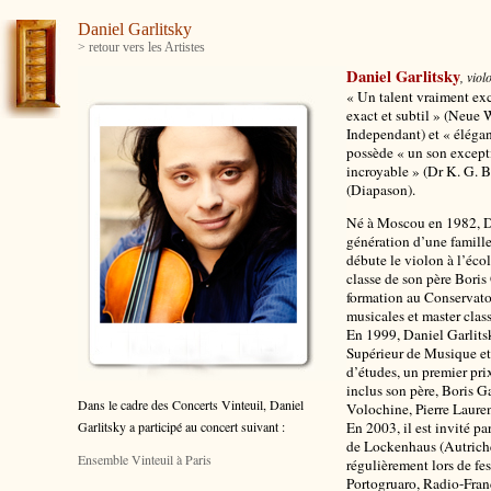
Daniel Garlitsky
> retour vers les Artistes
Daniel Garlitsky
, viol
« Un talent vraiment exc
exact et subtil » (Neue 
Independant) et « élégan
possède « un son excepti
incroyable » (Dr K. G. Be
(Diapason).
Né à Moscou en 1982, Da
génération d’une famille
débute le violon à l’éco
classe de son père Boris 
formation au Conservato
musicales et master class
En 1999, Daniel Garlits
Supérieur de Musique et 
d’études, un premier pri
inclus son père, Boris Ga
Dans le cadre des Concerts Vinteuil, Daniel
Volochine, Pierre Laure
Garlitsky
a participé au concert suivant :
En 2003, il est invité p
de Lockenhaus (Autriche
Ensemble Vinteuil à Paris
régulièrement lors de fe
Portogruaro, Radio-Fran