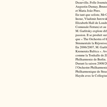
Deauville, Folle Journée 
Augustin Dumay, Bruno 
et Maria João Pires.
En tant que soliste, Mr 
Inoue, Vladimir Jurowsk
Elizabeth Hall de Londr
Comunale Ferrara) et a
M. Garlitsky explore dif
passion. Il se produit s
que « The Orchestra of 
Strumentale la Réjouiss
En 2006/2007, M. Garlits
Kremerata Baltica ». Avec
comme la Tonhalle de Zu
Philharmonie de Berlin.
Durant la saison 2008/20
l’Orchestre Philharmoni
Philharmonique de Strasb
Haydn avec le Collegiu