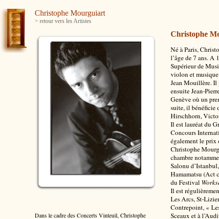
Christophe Mourguiart
> retour vers les Artistes
Christophe M
Né à Paris, Chris
l’âge de 7 ans. A 
Supérieur de Musiq
violon et musique 
Jean Mouillère. Il
ensuite Jean-Pier
Genève où un premi
suite, il bénéficie
Hirschhorn, Victo
Il est lauréat du 
Concours Internati
également le prix 
Christophe Mourgui
chambre notamment
Salonu d’Istanbul,
Hamamatsu (Act ci
du Festival
Works
Il est régulièreme
Les Arcs, St-Lizie
Contrepoint, « Le
Dans le cadre des Concerts Vinteuil, Christophe
Sceaux et à l’Aud